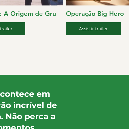
2: A Origem de Gru
Operação Big Hero
trailer
Assistir trailer
 acontece em
o incrível de
a. Não perca a
momentos