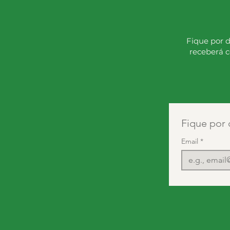
Fique por d
receberá c
Fique por 
Email
*