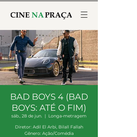
BAD BOYS 4 (BAD
BOYS: ATÉ O FIM)
sáb., 28 de jun.
  |  
Longa-metragem
Diretor: Adil El Arbi, Bilall Fallah
Gênero: Ação/Comédia