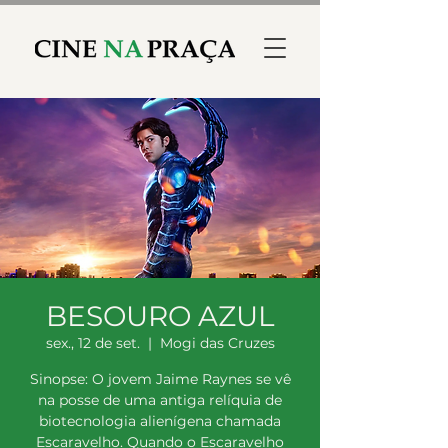
BESOURO AZUL
sex., 12 de set.
  |  
Mogi das Cruzes
Sinopse: O jovem Jaime Raynes se vê
na posse de uma antiga relíquia de
biotecnologia alienígena chamada
Escaravelho. Quando o Escaravelho