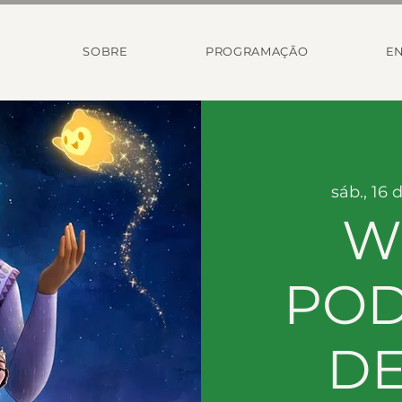
SOBRE
PROGRAMAÇÃO
EN
sáb., 16 
W
POD
DE