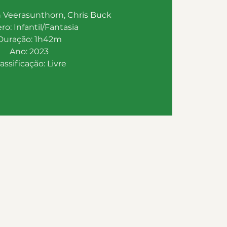
n Veerasunthorn, Chris Buck
o: Infantil/Fantasia
Duração: 1h42m
Ano: 2023
assificação: Livre