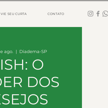
VIE SEU CURTA
CONTATO
de ago.
  |  
Diadema-SP
ISH: O
ER DOS
SEJOS