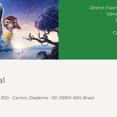
Diretor: Faw
Gêner
Cl
al
 300 - Centro, Diadema - SP, 09910-660, Brasil