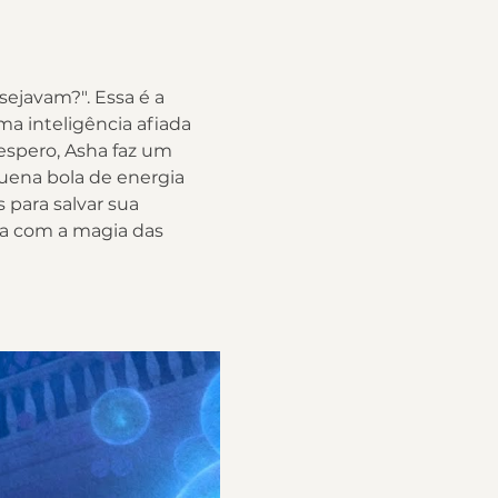
ejavam?". Essa é a 
a inteligência afiada 
pero, Asha faz um 
uena bola de energia 
 para salvar sua 
a com a magia das 