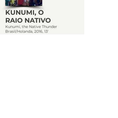
KUNUMI, O
RAIO NATIVO
Kunumi, the Native Thunder
Brasil/Holanda, 2016, 13'
Mauro D’Addio
Sinopse
PEDRO E O
VELHO CHICO
Pedro and the Old Chico
Brasil, 2017, 18'
Renato Gaia